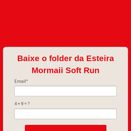
Baixe o folder da Esteira
Mormaii Soft Run
Email*
4 + 9 = ?